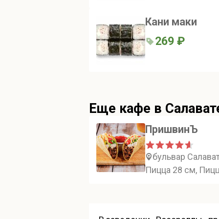
Кани маки
269 ₽
Еще кафе в Салават
ПришвинЪ
бульвар Салават
Пицца 28 см, Пицц