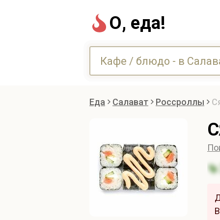
О, еда!
Еда
Салават
Россроллы
С
С
По
Д
В