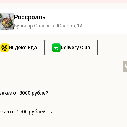
Россроллы
бульвар Салавата Юлаева, 1А
Яндекс Еда
Delivery Club
заказ от 3000 рублей. →
каз от 1500 рублей. →