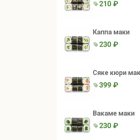
210 ₽
Каппа маки
230 ₽
Сяке кюри ма
399 ₽
Вакаме маки
230 ₽