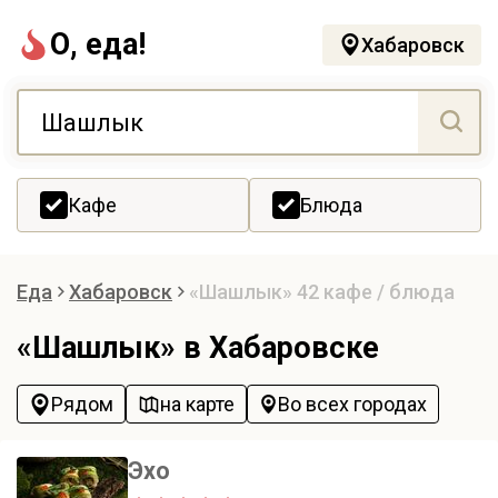
О, еда!
Хабаровск
Кафе
Блюда
Еда
Хабаровск
«Шашлык»
42 кафе / блюда
«Шашлык» в Хабаровске
Рядом
на карте
Во всех городах
Эхо