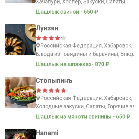
Хачапури, Хоспер, Закуски, Салаты
Шашлык свиной - 650 ₽
Лунзян
Российская Федерация, Хабаровск, Си
Блюда из говядины и баранины, Блюда 
Шашлык на шпажках- 870 ₽
Столыпинъ
Российская Федерация, Хабаровск, П
Холодные закуски, Салаты, Горячие зак
Шашлык из мякоти свинины - 650 ₽
Hanami