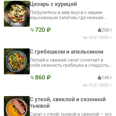
Цезарь с курицей
Погрузитесь в мир вкуса с нашим
изысканным салатом, где нежная
куриная грудка гармонично
сочетается с хрустящими листьями
720 ₽
200 г
романо и сладковатыми томатами
на 16.01.2026 г.
черри, а соус «Цезарь» и пармезан
придают блюду неповторимый
характер
С гребешком и апельсином
Лёгкий и свежий салат сочетает в
себе нежность гребешка и сладость
фруктов. Хрустящие томаты черри и
мякоть апельсина гармонично
860 ₽
145 г
дополняют микс салатов. Фреш
на 16.01.2026 г.
апельсина и оливковое масло
придают блюду яркий вкус
С уткой, свеклой и сезонной
тыквой
Салат с уткой, тыквой и свёклой — это