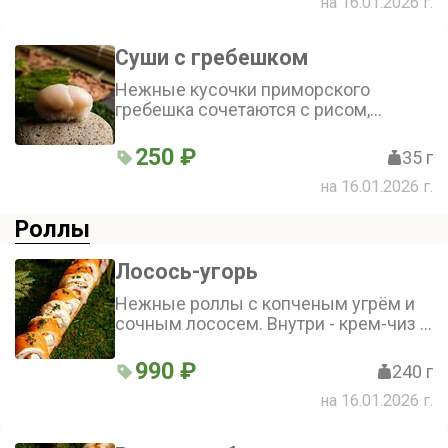
на 16.01.2026 г.
утончённый аромат
Суши с гребешком
Нежные кусочки приморского
гребешка сочетаются с рисом,
заправленным мицуканом. Лёгкая
кислинка пюре из лайма и сладость
250 ₽
35 г
апельсина придают суши уникальный
на 16.01.2026 г.
вкус
Роллы
Лосось-угорь
Нежные роллы с копченым угрём и
сочным лососем. Внутри - крем-чиз и
яйцо, которые придают блюду
кремовую текстуру. Подаются с
990 ₽
240 г
соевым и рисовым соусами, а также
на 16.01.2026 г.
с соусом унаги и луком фри