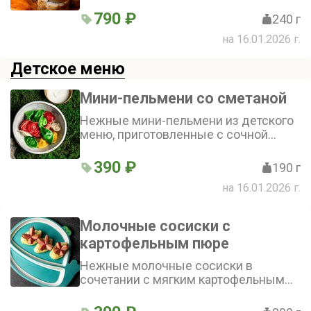
корочкой благодаря соусам и сыру
790 ₽
240 г
пармезан. Подаются с пикантными
на 16.01.2026 г.
нотками чеснока и лука фри
Детское меню
Мини-пельмени со сметаной
Нежные мини-пельмени из детского
меню, приготовленные с сочной
говядиной и сливочным маслом,
идеально дополняются нежной
390 ₽
190 г
сметаной — идеальный выбор для
на 16.01.2026 г.
маленьких гурманов!
Молочные сосиски с
картофельным пюре
Нежные молочные сосиски в
сочетании с мягким картофельным
пюре создают гармоничное блюдо.
Картофельное пюре приобретает