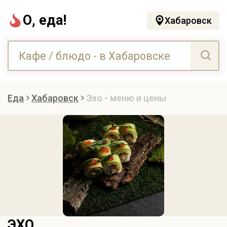
О, еда!
Хабаровск
Еда
Хабаровск
Эхо - меню и цены
ЭХО