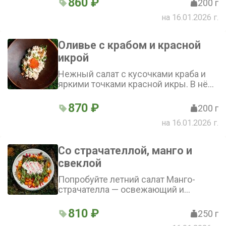
860 ₽
200 г
придают свежесть, а соус «Цезарь»
на 16.01.2026 г.
объединяет все вкусы. Завершает
картину пикантный пармезан
Оливье с крабом и красной
икрой
Нежный салат с кусочками краба и
яркими точками красной икры. В нём
—хрустящие огурцы, сладковатая
морковь, картофель и горошек.
870 ₽
200 г
Лёгкий и праздничный вкус
на 16.01.2026 г.
Со страчателлой, манго и
свеклой
Попробуйте летний салат Манго-
страчателла — освежающий и
нежный салат, в котором сладость
манго гармонично сочетается с
810 ₽
250 г
мягкостью страчателлы