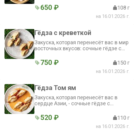
креветками, подарит вам
650 ₽
108 г
гастрономическое удовольствие
на 16.01.2026 г.
Гёдза с креветкой
Закуска, которая перенесёт вас в мир
восточных вкусов: сочные гёдзе с
креветкой, обжаренные в кунжутном
масле с имбирём и креветочным
750 ₽
150 г
маслом, подаются с зелёным луком и
на 16.01.2026 г.
соевым соусом
Гёдза Том ям
Закуска, которая перенесёт вас в
сердце Азии, - сочные гёдзе с
куриным фаршем, луком-сибулетом и
пастой том ям в нежном бульоне с
520 ₽
110 г
кокосовым молоком и сливками
на 16.01.2026 г.