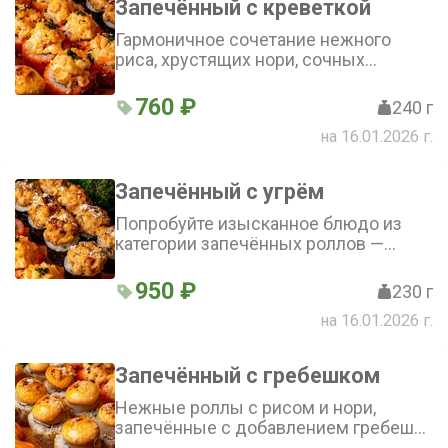
Запечённый с креветкой
Гармоничное сочетание нежного
риса, хрустящих нори, сочных
креветок, воздушного омлета тамаго,
свежего огурца, сливочного крем-
760 ₽
240 г
чиза и пикантного спайси-соуса с
на 16.01.2026 г.
нотками лука
Запечённый с угрём
Попробуйте изысканное блюдо из
категории запечённых роллов —
нежное сочетание риса и нори,
обогащённое копчёным угрём,
950 ₽
230 г
свежим лососем и пармезаном,
на 16.01.2026 г.
покрытое аппетитным запечённым
соусом
Запечённый с гребешком
Нежные роллы с рисом и нори,
запечённые с добавлением гребешка
и крем-чиза. Покрыты аппетитной