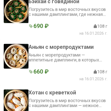
Бэйхай с говядиной
Погрузитесь в мир восточных вкусов
с нашими дамплингами, где нежная
говядина гармонично сочетается со
свежим шпинатом в золотистой
690 ₽
108 г
пшеничной оболочке
на 16.01.2026 г.
Аньян с морепродуктами
Аньян с морепродуктами —
аппетитные дамплинги, в которых
сочная начинка из кальмара, лосося,
креветки и гребешка идеально
660 ₽
108 г
сочетается с оболочкой из рисовой
на 16.01.2026 г.
муки
Хотан с креветкой
Погрузитесь в мир восточных вкусов
с нашими дамплингами — нежное
рисовое тесто, наполненное сочными