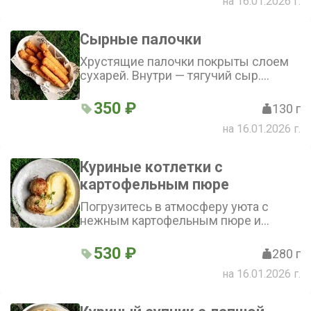
на 16.01.2026 г.
Подаётся с хрустящей картошкой фри
Сырные палочки
Хрустящие палочки покрыты слоем
сухарей. Внутри — тягучий сыр.
Подаются с соусом из майонеза и
кетчупа
350 ₽
130 г
на 16.01.2026 г.
Куриные котлетки с
картофельным пюре
Погрузитесь в атмосферу уюта с
нежным картофельным пюре и
сочными куриными котлетками из
нашего детского меню — идеальный
530 ₽
280 г
выбор для маленьких гурманов!
на 16.01.2026 г.