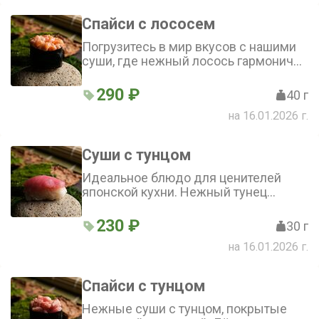
перцев придаёт блюду пикантность
Спайси с лососем
Погрузитесь в мир вкусов с нашими
суши, где нежный лосось гармонично
сочетается с рисом и мицуканом, а
пикантная заправка на основе пюре
290 ₽
40 г
из лайма и апельсина придаёт блюду
на 16.01.2026 г.
неповторимый характер
Суши с тунцом
Идеальное блюдо для ценителей
японской кухни. Нежный тунец
гармонично сочетается с рисом,
заправленным мицуканом, а нотки
230 ₽
30 г
лайма и красного апельсина придают
на 16.01.2026 г.
блюду свежесть и оригинальность
Спайси с тунцом
Нежные суши с тунцом, покрытые