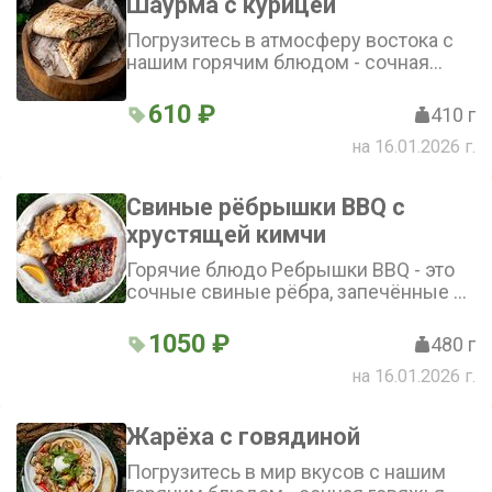
Шаурма с курицей
Погрузитесь в атмосферу востока с
нашим горячим блюдом - сочная
курица в лаваше, украшенная
свежими огурцами и помидорами и
610 ₽
410 г
дополненная ароматным соусом
на 16.01.2026 г.
Свиные рёбрышки BBQ с
хрустящей кимчи
Горячие блюдо Ребрышки BBQ - это
сочные свиные рёбра, запечённые с
соусом BBQ и нотками апельсина,
украшенные зелёным луком,
1050 ₽
480 г
кунжутом и хрустящей кимчи
на 16.01.2026 г.
темпура
Жарёха с говядиной
Погрузитесь в мир вкусов с нашим