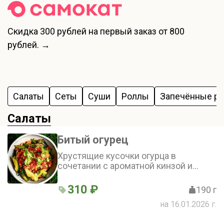
Скидка
300 рублей
на первый заказ от 800
рублей. →
Салаты
Сеты
Суши
Роллы
Запечённые р
Салаты
Битый огурец
Хрустящие кусочки огурца в
сочетании с ароматной кинзой и
пикантным чесноком создают
свежий и острый вкус. Добавляет
310 ₽
190 г
остроты немного жгучего перца.
на 16.01.2026 г.
Салат яркий и насыщенный