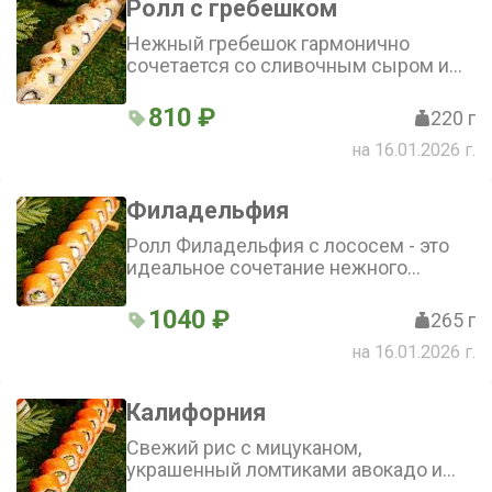
Ролл с гребешком
Нежный гребешок гармонично
сочетается со сливочным сыром и
огурцом. Рис, заправленный
мицуканом, придаёт роллу лёгкую
810 ₽
220 г
кислинку. Украшает блюдо
на 16.01.2026 г.
аппетитный лук фри и нотки цитруса
Филадельфия
Ролл Филадельфия с лососем - это
идеальное сочетание нежного
сливочного сыра, свежего лосося и
авокадо, дополненное пикантной
1040 ₽
265 г
заправкой и мицуканом. Хрустящие
на 16.01.2026 г.
нори и нотки красного апельсина
придают роллу уникальный вкус, а
лайм добавляет свежести
Калифорния
Свежий рис с мицуканом,
украшенный ломтиками авокадо и
огурца. Камчатский краб придаёт