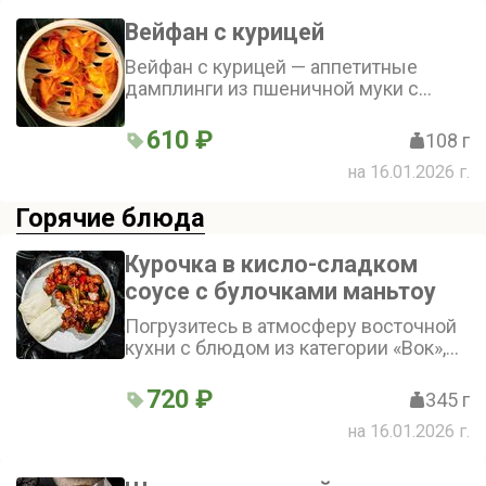
Вейфан с курицей
Вейфан с курицей — аппетитные
дамплинги из пшеничной муки с
сочной куриной начинкой, которые
порадуют вас своим вкусом и
610 ₽
108 г
сытностью
на 16.01.2026 г.
Горячие блюда
Курочка в кисло-сладком
соусе с булочками маньтоу
Погрузитесь в атмосферу восточной
кухни с блюдом из категории «Вок»,
где нежное куриное бедро в кисло-
сладком соусе гармонично
720 ₽
345 г
сочетается с ароматными булочками
на 16.01.2026 г.
маньтоу и свежими овощами