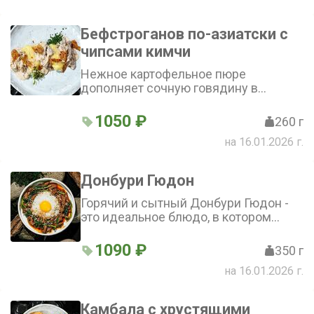
Бефстроганов по-азиатски с
чипсами кимчи
Нежное картофельное пюре
дополняет сочную говядину в
сливочном соусе. Блюдо
приобретает пикантные нотки
1050 ₽
260 г
благодаря чипсам кимчи, которые
на 16.01.2026 г.
придают ему особый азиатский
колорит
Донбури Гюдон
Горячий и сытный Донбури Гюдон -
это идеальное блюдо, в котором
нежная говядина гармонично
сочетается с рисом, луком и
1090 ₽
350 г
шпинатом, а завершает вкусовую
на 16.01.2026 г.
симфонию аппетитный желток
Камбала с хрустящими