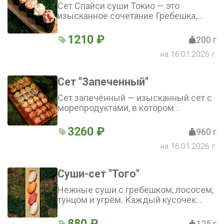
Сет Спайси суши Токио — это
изысканное сочетание Гребешка,
Лосося, Креветки, Тунца и Угря,
которое порадует ценителей
1210 ₽
200 г
японской кухни
на 16.01.2026 г.
Сет "Запеченный"
Сет запечённый — изысканный сет с
морепродуктами, в котором
гармонично сочетаются угорь,
гребешок, краб и креветка. Это
3260 ₽
960 г
идеальный выбор для ценителей
на 16.01.2026 г.
морепродуктов
Суши-сет "Того"
Нежные суши с гребешком, лососем,
тунцом и угрём. Каждый кусочек
сочетает в себе лёгкость и
насыщенность вкуса. Сет суши Того
880 ₽
125 г