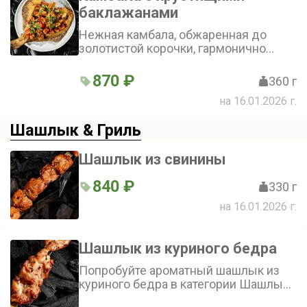
баклажанами
Нежная камбала, обжаренная до
золотистой корочки, гармонично
сочетается с хрустящими ломтиками
баклажана. Соус чили добавляет
870 ₽
360 г
пикантности, а свежая кинза и
на 16.01.2026 г.
помидоры придают блюду яркий
вкус и аромат
Шашлык & Гриль
Шашлык из свинины
840 ₽
330 г
на 16.01.2026 г.
Шашлык из куриного бедра
Попробуйте ароматный шашлык из
куриного бедра в категории Шашлык
& Гриль! Нежное мясо, маринованный