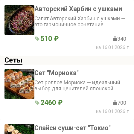
Авторский Харбин с ушками
Салат Авторский Харбин с ушками —
это гармоничное сочетание
хрустящей краснокочанной капусты,
свежего огурца, нежной фунчозы,
510 ₽
340 г
сладкого болгарского перца,
на 16.01.2026 г.
ароматной кинзы и пикантных
свиных ушек
Сеты
Сет "Мориока"
Сет роллов Мориока — идеальный
выбор для ценителей японской
кухни. В этом сете вас ждут роллы с
нежными гребешком, сочным
2460 ₽
700 г
лососем и пикантным угрём
на 16.01.2026 г.
Спайси суши-сет "Токио"