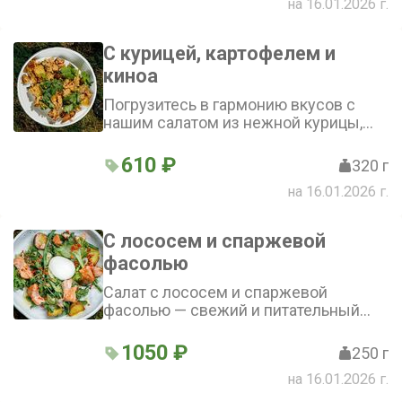
на 16.01.2026 г.
С курицей, картофелем и
киноа
Погрузитесь в гармонию вкусов с
нашим салатом из нежной курицы,
питательного киноа и мини-
картофеля, освежённого хрустящими
610 ₽
320 г
нотками битого огурца
на 16.01.2026 г.
С лососем и спаржевой
фасолью
Салат с лососем и спаржевой
фасолью — свежий и питательный
салат, в котором нежный лосось
гармонично сочетается с молодым
1050 ₽
250 г
картофелем, куриным яйцом, миксом
на 16.01.2026 г.
салатов и хрустящей микрозеленью