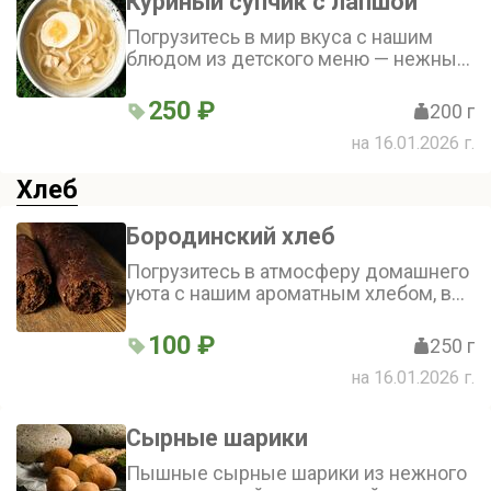
Куриный супчик с лапшой
Погрузитесь в мир вкуса с нашим
блюдом из детского меню — нежным
супом на основе куриного филе,
который дополнен домашней лапшой
250 ₽
200 г
и отварным яйцом. Это идеальный
на 16.01.2026 г.
выбор для маленьких гурманов!
Хлеб
Бородинский хлеб
Погрузитесь в атмосферу домашнего
уюта с нашим ароматным хлебом, в
котором гармонично сочетаются
натуральные ингредиенты. Каждый
100 ₽
250 г
ломтик — воплощение простоты и
на 16.01.2026 г.
вкуса традиционной выпечки
Сырные шарики
Пышные сырные шарики из нежного