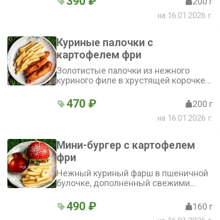
390 ₽
200 г
сливочный вкус благодаря
на 16.01.2026 г.
добавлению молока и сливочного
масла. Сосиски придают блюду
лёгкую солоноватость
Куриные палочки с
картофелем фри
Золотистые палочки из нежного
куриного филе в хрустящей корочке
из панировочных сухарей. Подаются
с классическими ломтиками
470 ₽
200 г
картофеля фри. Дополняется блюдо
на 16.01.2026 г.
соусами — майонезом и кетчупом
Мини-бургер с картофелем
фри
Нежный куриный фарш в пшеничной
булочке, дополненный свежими
томатами черри и зеленью романо.
Сочные ноты придают соусы —
490 ₽
160 г
майонез, устричный и кетчуп.