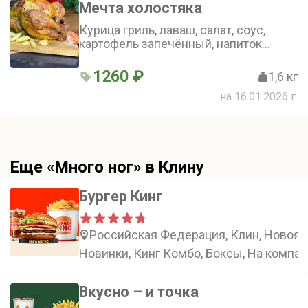
Мечта холостяка
Курица гриль, лаваш, салат, соус,
картофель запечённый, напиток
любимый вкус лимонад
1260 ₽
1,6 кг
на 16.01.2026 г.
Еще «Много ног» в Клину
Бургер Кинг
Российская Федерация, Клин, Новоям
Новинки, Кинг Комбо, Боксы, На компа
Вкусно – и точка