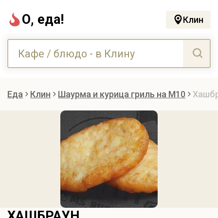
О, еда!
Клин
Еда
Клин
Шаурма и курица гриль на М10
Хашб
ХАШБРАУН