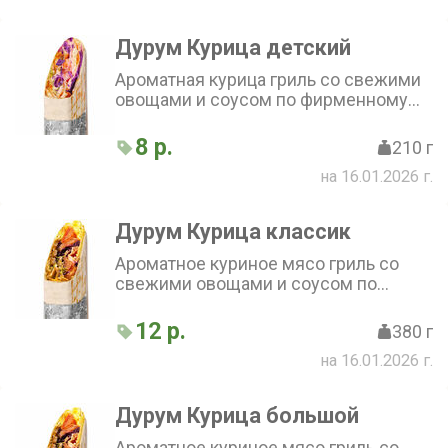
Дурум Курица детский
Ароматная курица гриль со свежими
овощами и соусом по фирменному
рецепту, завернутая в тонкий
бездрожжевой лаваш. Соус на выбор
8 р.
210 г
на 16.01.2026 г.
Дурум Курица классик
Ароматное куриное мясо гриль со
свежими овощами и соусом по
фирменному рецепту, завернутое в
тонкий бездрожжевой лаваш
12 р.
380 г
на 16.01.2026 г.
Дурум Курица большой
Ароматное куриное мясо гриль со