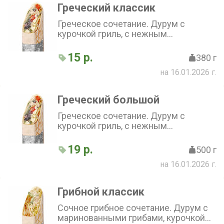
Греческий классик
Греческое сочетание. Дурум с
курочкой гриль, с нежным
сметанным соусом. Баланс вкуса из
сыра Фета, свежего огурца, перца,
15 р.
380 г
маслин, капусты и лука
на 16.01.2026 г.
Греческий большой
Греческое сочетание. Дурум с
курочкой гриль, с нежным
сметанным соусом. Баланс вкуса из
сыра фета, свежего огурца, перца,
19 р.
500 г
маслин, капусты и лука
на 16.01.2026 г.
Грибной классик
Сочное грибное сочетание. Дурум с
маринованными грибами, курочкой