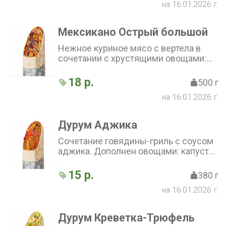
на 16.01.2026 г.
гриль добавляет пикантности.
Хорошо сбалансированные вкусы и
текстуры
Мексикано Острый большой
Нежное куриное мясо с вертела в
сочетании с хрустящими овощами:
свежим перцем, луком, капустой и
кукурузой. Острый халапеньо
18 р.
500 г
добавляет пикантности, а фирменный
на 16.01.2026 г.
соус завершает вкусовую
композицию. Всё это завёрнуто в
тонкий лаваш
Дурум Аджика
Сочетание говядины-гриль с соусом
аджика. Дополнен овощами: капуста
белая и красная, огурчиком
маринованным, томатом и
15 р.
380 г
маринованным луком
на 16.01.2026 г.
Дурум Креветка-Трюфель