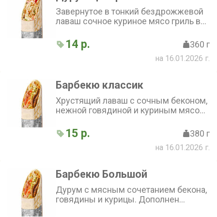
Завернутое в тонкий бездрожжевой
лаваш сочное куриное мясо гриль в
сочетании со свежими овощами,
сыром пармезан и специальным
14 р.
360 г
соусом
на 16.01.2026 г.
Барбекю классик
Хрустящий лаваш с сочным беконом,
нежной говядиной и куриным мясом.
Маринованные огурцы, лук и
пекинская капуста придают
15 р.
380 г
свежесть, а соус барбекю добавляет
на 16.01.2026 г.
пикантный вкус. Томаты вносят
лёгкую сладость в каждый кусочек
Барбекю Большой
Дурум с мясным сочетанием бекона,
говядины и курицы. Дополнен
томатами, капустой, маринованным