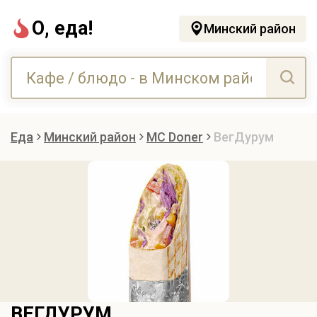
О, еда!
Минский район
Еда
Минский район
MC Doner
ВегДурум
ВЕГДУРУМ