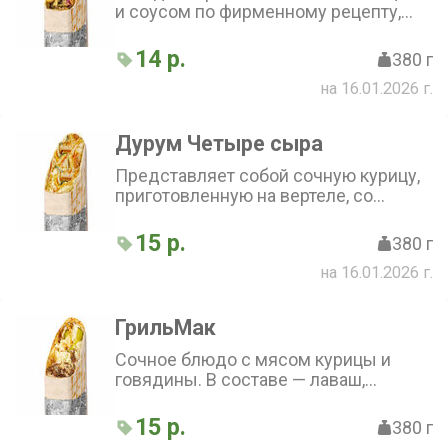
и соусом по фирменному рецепту,
завернутая в тонкий бездрожжевой
лаваш
14 р.
380 г
на 16.01.2026 г.
Дурум Четыре сыра
Представляет собой сочную курицу,
приготовленную на вертеле, со
свежими овощами и разными
видами сыра. Огурец и пекинская
15 р.
380 г
капуста добавят блюду свежести, а
на 16.01.2026 г.
сыры чеддер, пармезан, сливочный и
фета — богатство вкусов и текстур.
Сырный соус гармонично объединит
ГрильМак
все ингредиенты
Сочное блюдо с мясом курицы и
говядины. В составе — лаваш,
картофель фри, томат, маринованный
огурец, лук и капуста. Сметанный
15 р.
380 г
соус придаёт мягкость вкусу. Соус