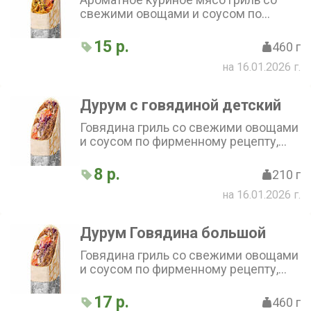
свежими овощами и соусом по
фирменному рецепту, завернутое в
тонкий бездрожжевой лаваш
15 р.
460 г
на 16.01.2026 г.
Дурум с говядиной детский
Говядина гриль со свежими овощами
и соусом по фирменному рецепту,
завернутая в тонкий бездрожжевой
лаваш
8 р.
210 г
на 16.01.2026 г.
Дурум Говядина большой
Говядина гриль со свежими овощами
и соусом по фирменному рецепту,
завернутая в тонкий бездрожжевой
лаваш
17 р.
460 г