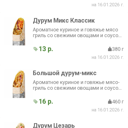
на 16.01.2026 г.
Дурум Микс Классик
Ароматное куриное и говяжье мясо
гриль со свежими овощами и соусом
по фирменному рецепту, завёрнутое
в тонкий бездрожжевой лаваш
13 р.
380 г
на 16.01.2026 г.
Большой дурум-микс
Ароматное куриное и говяжье мясо-
гриль со свежими овощами и соусом
по фирменному рецепту, завернутое
в тонкий бездрожжевой лаваш
16 р.
460 г
на 16.01.2026 г.
Дурум Цезарь