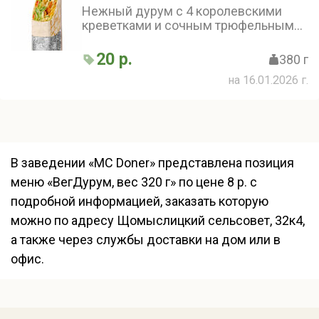
Нежный дурум с 4 королевскими
креветками и сочным трюфельным
соусом с полосочкой горчичного
соуса, дополнен салатом айсберг и
20 р.
380 г
маринованным огурчиком, особую
на 16.01.2026 г.
нежность придает сочный томат и
сыр фета
В заведении «MC Doner» представлена позиция
меню «ВегДурум, вес 320 г» по цене 8 р. с
подробной информацией, заказать которую
можно по адресу Щомыслицкий сельсовет, 32к4,
а также через службы доставки на дом или в
офис.