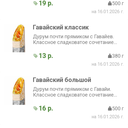
огурчиком, луком и соусом Бургер
19 р.
500 г
на 16.01.2026 г.
Гавайский классик
Дурум почти прямиком с Гавайев.
Классное сладковатое сочетание
курицы, ананаса, кукурузы и томата,
дополнен капустой и фирменным
13 р.
380 г
соусом
на 16.01.2026 г.
Гавайский большой
Дурум почти прямиком с Гавайи.
Классное сладковатое сочетание
курицы, ананаса, кукурузы и томата,
дополнен капустой и фирменным
16 р.
500 г
соусом
на 16.01.2026 г.