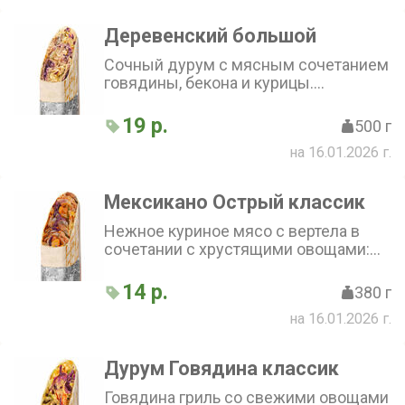
Деревенский большой
Сочный дурум с мясным сочетанием
говядины, бекона и курицы.
Дополнен картофелем фри, луком,
сметанным и горчичным соусами,
19 р.
500 г
капустой и маринованным огурчиком
на 16.01.2026 г.
Мексикано Острый классик
Нежное куриное мясо с вертела в
сочетании с хрустящими овощами:
свежим перцем, луком, капустой и
кукурузой. Острый халапеньо
14 р.
380 г
добавляет пикантности, а фирменный
на 16.01.2026 г.
соус завершает вкусовую
композицию. Всё это завёрнуто в
тонкий лаваш
Дурум Говядина классик
Говядина гриль со свежими овощами