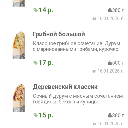
гриль, грибным соусом, сыром,
капустой, свежим огурчиком и луком
14 р.
380 г
на 16.01.2026 г.
Грибной большой
Классное грибное сочетание. Дурум
с маринованными грибами, курочкой
гриль, грибным соусом, сыром,
капустой, свежим огурчиком и луком
17 р.
500 г
на 16.01.2026 г.
Деревенский классик
Сочный дурум с мясным сочетанием
говядины, бекона и курицы.
Дополнен картофелем фри, луком,
сметанным и горчичным соусами,
15 р.
380 г
капустой и маринованным огурчиком
на 16.01.2026 г.