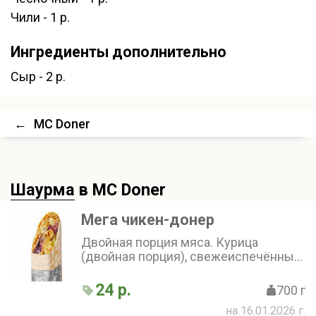
Чили - 1 р.
Ингредиенты дополнительно
Сыр - 2 р.
←
MC Doner
Шаурма
в MC Doner
Мега чикен-донер
Двойная порция мяса. Курица
(двойная порция), свежеиспечённый
лаваш, золотистый картофель,
хрустящий маринованный огурчик и
24 р.
700 г
сочетание двух соусов: фирменного
на 16.01.2026 г.
и чесночного