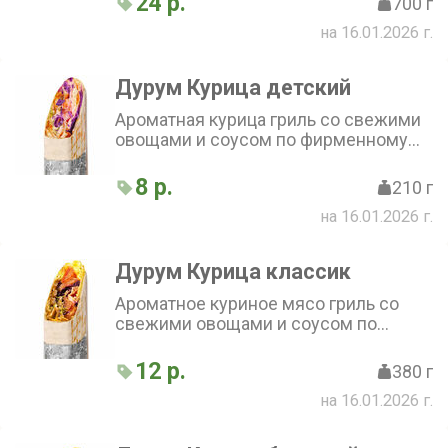
24 р.
700 г
сочетание двух соусов: фирменного
на 16.01.2026 г.
и чесночного
Дурум Курица детский
Ароматная курица гриль со свежими
овощами и соусом по фирменному
рецепту, завернутая в тонкий
бездрожжевой лаваш. Соус на выбор
8 р.
210 г
на 16.01.2026 г.
Дурум Курица классик
Ароматное куриное мясо гриль со
свежими овощами и соусом по
фирменному рецепту, завернутое в
тонкий бездрожжевой лаваш
12 р.
380 г
на 16.01.2026 г.