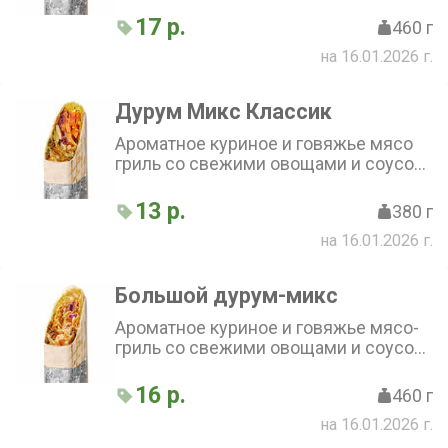
лаваш
17 р.
460 г
на 16.01.2026 г.
Дурум Микс Классик
Ароматное куриное и говяжье мясо
гриль со свежими овощами и соусом
по фирменному рецепту, завёрнутое
в тонкий бездрожжевой лаваш
13 р.
380 г
на 16.01.2026 г.
Большой дурум-микс
Ароматное куриное и говяжье мясо-
гриль со свежими овощами и соусом
по фирменному рецепту, завернутое
в тонкий бездрожжевой лаваш
16 р.
460 г
на 16.01.2026 г.