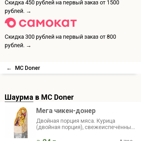
Скидка
450 рублей
на первый заказ от 1500
рублей. →
Скидка
300 рублей
на первый заказ от 800
рублей. →
←
MC Doner
Шаурма
в MC Doner
Мега чикен-донер
Двойная порция мяса. Курица
(двойная порция), свежеиспечённый
лаваш, золотистый картофель,
хрустящий маринованный огурчик и