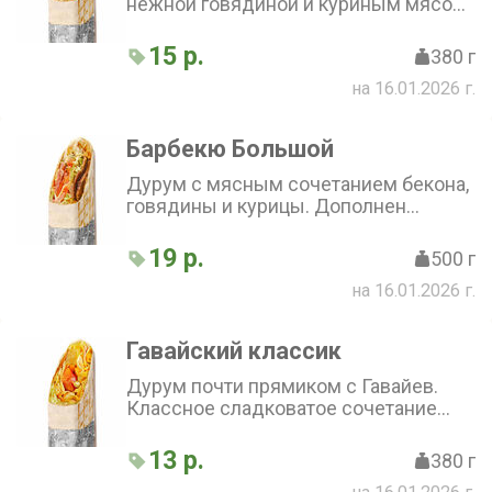
нежной говядиной и куриным мясом.
Маринованные огурцы, лук и
пекинская капуста придают
15 р.
380 г
свежесть, а соус барбекю добавляет
на 16.01.2026 г.
пикантный вкус. Томаты вносят
лёгкую сладость в каждый кусочек
Барбекю Большой
Дурум с мясным сочетанием бекона,
говядины и курицы. Дополнен
томатами, капустой, маринованным
огурчиком, луком и соусом Бургер
19 р.
500 г
на 16.01.2026 г.
Гавайский классик
Дурум почти прямиком с Гавайев.
Классное сладковатое сочетание
курицы, ананаса, кукурузы и томата,
дополнен капустой и фирменным
13 р.
380 г
соусом