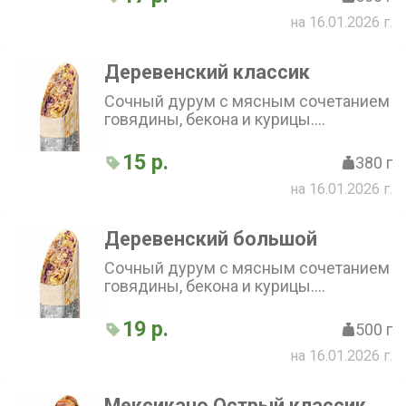
на 16.01.2026 г.
Деревенский классик
Сочный дурум с мясным сочетанием
говядины, бекона и курицы.
Дополнен картофелем фри, луком,
сметанным и горчичным соусами,
15 р.
380 г
капустой и маринованным огурчиком
на 16.01.2026 г.
Деревенский большой
Сочный дурум с мясным сочетанием
говядины, бекона и курицы.
Дополнен картофелем фри, луком,
сметанным и горчичным соусами,
19 р.
500 г
капустой и маринованным огурчиком
на 16.01.2026 г.
Мексикано Острый классик