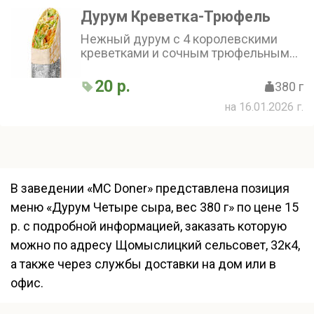
Дурум Креветка-Трюфель
Нежный дурум с 4 королевскими
креветками и сочным трюфельным
соусом с полосочкой горчичного
соуса, дополнен салатом айсберг и
20 р.
380 г
маринованным огурчиком, особую
на 16.01.2026 г.
нежность придает сочный томат и
сыр фета
В заведении «MC Doner» представлена позиция
меню «Дурум Четыре сыра, вес 380 г» по цене 15
р. с подробной информацией, заказать которую
можно по адресу Щомыслицкий сельсовет, 32к4,
а также через службы доставки на дом или в
офис.