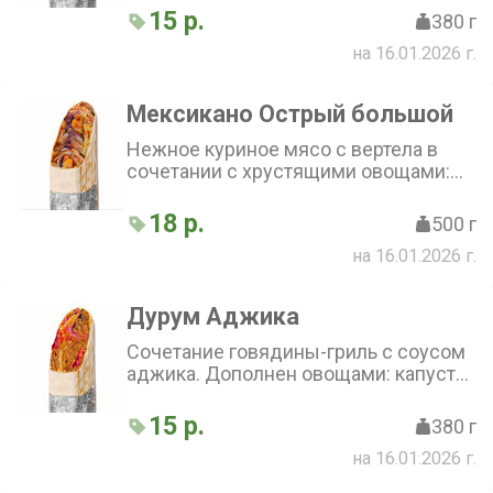
огурец, лук и капуста. Сметанный
15 р.
380 г
соус придаёт мягкость вкусу. Соус
на 16.01.2026 г.
гриль добавляет пикантности.
Хорошо сбалансированные вкусы и
текстуры
Мексикано Острый большой
Нежное куриное мясо с вертела в
сочетании с хрустящими овощами:
свежим перцем, луком, капустой и
кукурузой. Острый халапеньо
18 р.
500 г
добавляет пикантности, а фирменный
на 16.01.2026 г.
соус завершает вкусовую
композицию. Всё это завёрнуто в
тонкий лаваш
Дурум Аджика
Сочетание говядины-гриль с соусом
аджика. Дополнен овощами: капуста
белая и красная, огурчиком
маринованным, томатом и
15 р.
380 г
маринованным луком
на 16.01.2026 г.