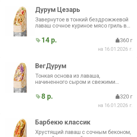
Дурум Цезарь
Завернутое в тонкий бездрожжевой
лаваш сочное куриное мясо гриль в
сочетании со свежими овощами,
сыром пармезан и специальным
14 р.
360 г
соусом
на 16.01.2026 г.
ВегДурум
Тонкая основа из лаваша,
начиненного сыром и свежими
овощами, с нежным соусом на
йогуртной основе. Отличный вариант
8 р.
320 г
для любителей вегетарианской и
на 16.01.2026 г.
легкой пищи
Барбекю классик
Хрустящий лаваш с сочным беконом,