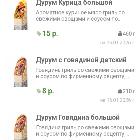
Дурум Курица большой
Ароматное куриное мясо гриль со
свежими овощами и соусом по
фирменному рецепту, завернутое в
тонкий бездрожжевой лаваш
15 р.
460 г
на 16.01.2026 г.
Дурум с говядиной детский
Говядина гриль со свежими овощами
и соусом по фирменному рецепту,
завернутая в тонкий бездрожжевой
лаваш
8 р.
210 г
на 16.01.2026 г.
Дурум Говядина большой
Говядина гриль со свежими овощами
и соусом по фирменному рецепту,
завернутая в тонкий бездрожжевой