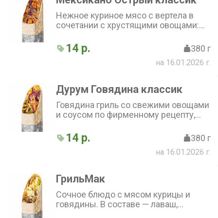
Нежное куриное мясо с вертела в
сочетании с хрустящими овощами:
свежим перцем, луком, капустой и
кукурузой. Острый халапеньо
14 р.
380 г
добавляет пикантности, а фирменный
на 16.01.2026 г.
соус завершает вкусовую
композицию. Всё это завёрнуто в
тонкий лаваш
Дурум Говядина классик
Говядина гриль со свежими овощами
и соусом по фирменному рецепту,
завернутая в тонкий бездрожжевой
лаваш
14 р.
380 г
на 16.01.2026 г.
ГрильМак
Сочное блюдо с мясом курицы и
говядины. В составе — лаваш,
картофель фри, томат, маринованный