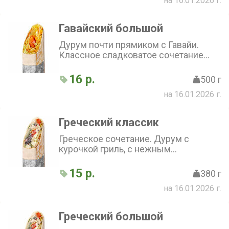
на 16.01.2026 г.
Гавайский большой
Дурум почти прямиком с Гавайи.
Классное сладковатое сочетание
курицы, ананаса, кукурузы и томата,
дополнен капустой и фирменным
16 р.
500 г
соусом
на 16.01.2026 г.
Греческий классик
Греческое сочетание. Дурум с
курочкой гриль, с нежным
сметанным соусом. Баланс вкуса из
сыра Фета, свежего огурца, перца,
15 р.
380 г
маслин, капусты и лука
на 16.01.2026 г.
Греческий большой