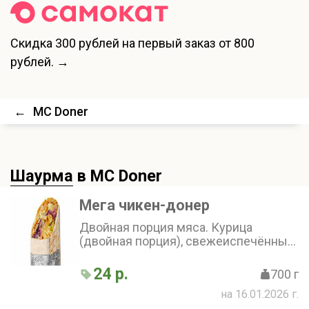
Скидка
300 рублей
на первый заказ от 800
рублей. →
←
MC Doner
Шаурма
в MC Doner
Мега чикен-донер
Двойная порция мяса. Курица
(двойная порция), свежеиспечённый
лаваш, золотистый картофель,
хрустящий маринованный огурчик и
24 р.
700 г
сочетание двух соусов: фирменного
на 16.01.2026 г.
и чесночного