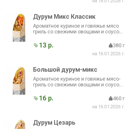
на 16.01.2026 г.
Дурум Микс Классик
Ароматное куриное и говяжье мясо
гриль со свежими овощами и соусом
по фирменному рецепту, завёрнутое
в тонкий бездрожжевой лаваш
13 р.
380 г
на 16.01.2026 г.
Большой дурум-микс
Ароматное куриное и говяжье мясо-
гриль со свежими овощами и соусом
по фирменному рецепту, завернутое
в тонкий бездрожжевой лаваш
16 р.
460 г
на 16.01.2026 г.
Дурум Цезарь