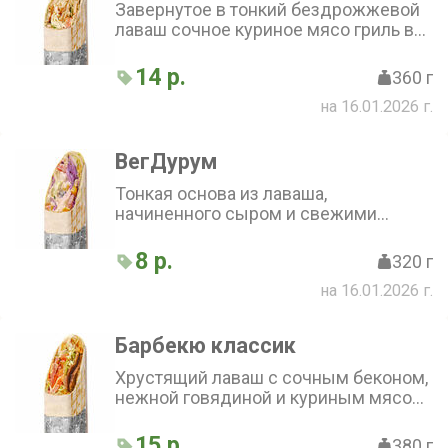
Завернутое в тонкий бездрожжевой
лаваш сочное куриное мясо гриль в
сочетании со свежими овощами,
сыром пармезан и специальным
14 р.
360 г
соусом
на 16.01.2026 г.
ВегДурум
Тонкая основа из лаваша,
начиненного сыром и свежими
овощами, с нежным соусом на
йогуртной основе. Отличный вариант
8 р.
320 г
для любителей вегетарианской и
на 16.01.2026 г.
легкой пищи
Барбекю классик
Хрустящий лаваш с сочным беконом,
нежной говядиной и куриным мясом.
Маринованные огурцы, лук и
пекинская капуста придают
15 р.
380 г