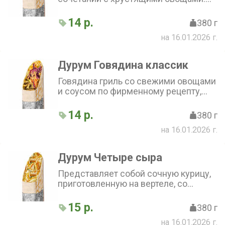
свежим перцем, луком, капустой и
кукурузой. Острый халапеньо
14 р.
380 г
добавляет пикантности, а фирменный
на 16.01.2026 г.
соус завершает вкусовую
композицию. Всё это завёрнуто в
тонкий лаваш
Дурум Говядина классик
Говядина гриль со свежими овощами
и соусом по фирменному рецепту,
завернутая в тонкий бездрожжевой
лаваш
14 р.
380 г
на 16.01.2026 г.
Дурум Четыре сыра
Представляет собой сочную курицу,
приготовленную на вертеле, со
свежими овощами и разными
видами сыра. Огурец и пекинская
15 р.
380 г
капуста добавят блюду свежести, а
на 16.01.2026 г.
сыры чеддер, пармезан, сливочный и