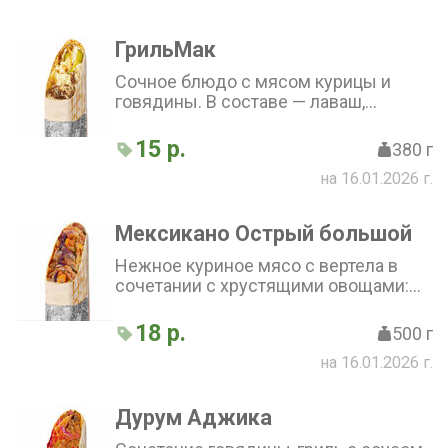
фета — богатство вкусов и текстур.
Сырный соус гармонично объединит
ГрильМак
все ингредиенты
Сочное блюдо с мясом курицы и
говядины. В составе — лаваш,
картофель фри, томат, маринованный
огурец, лук и капуста. Сметанный
15 р.
380 г
соус придаёт мягкость вкусу. Соус
на 16.01.2026 г.
гриль добавляет пикантности.
Хорошо сбалансированные вкусы и
текстуры
Мексикано Острый большой
Нежное куриное мясо с вертела в
сочетании с хрустящими овощами:
свежим перцем, луком, капустой и
кукурузой. Острый халапеньо
18 р.
500 г
добавляет пикантности, а фирменный
на 16.01.2026 г.
соус завершает вкусовую
композицию. Всё это завёрнуто в
тонкий лаваш
Дурум Аджика