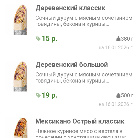
Деревенский классик
Сочный дурум с мясным сочетанием
говядины, бекона и курицы.
Дополнен картофелем фри, луком,
сметанным и горчичным соусами,
15 р.
380 г
капустой и маринованным огурчиком
на 16.01.2026 г.
Деревенский большой
Сочный дурум с мясным сочетанием
говядины, бекона и курицы.
Дополнен картофелем фри, луком,
сметанным и горчичным соусами,
19 р.
500 г
капустой и маринованным огурчиком
на 16.01.2026 г.
Мексикано Острый классик
Нежное куриное мясо с вертела в
сочетании с хрустящими овощами: