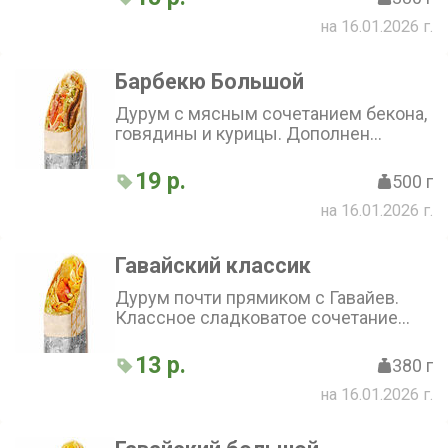
свежесть, а соус барбекю добавляет
на 16.01.2026 г.
пикантный вкус. Томаты вносят
лёгкую сладость в каждый кусочек
Барбекю Большой
Дурум с мясным сочетанием бекона,
говядины и курицы. Дополнен
томатами, капустой, маринованным
огурчиком, луком и соусом Бургер
19 р.
500 г
на 16.01.2026 г.
Гавайский классик
Дурум почти прямиком с Гавайев.
Классное сладковатое сочетание
курицы, ананаса, кукурузы и томата,
дополнен капустой и фирменным
13 р.
380 г
соусом
на 16.01.2026 г.