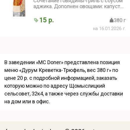
Сочетание говядины-гриль с соусом
аджика. Дополнен овощами: капуста
белая и красная, огурчиком
маринованным, томатом и
15 р.
380 г
маринованным луком
на 16.01.2026 г.
В заведении «MC Doner» представлена позиция
меню «Дурум Креветка-Трюфель, вес 380 г» по
цене 20 р. с подробной информацией, заказать
которую можно по адресу Щомыслицкий
сельсовет, 32к4, а также через службы доставки
на дом или в офис.