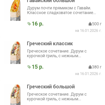
Гавайский большой
Дурум почти прямиком с Гавайи.
Классное сладковатое сочетание
курицы, ананаса, кукурузы и томата,
дополнен капустой и фирменным
16 р.
500 г
соусом
на 16.01.2026 г.
Греческий классик
Греческое сочетание. Дурум с
курочкой гриль, с нежным
сметанным соусом. Баланс вкуса из
сыра Фета, свежего огурца, перца,
15 р.
380 г
маслин, капусты и лука
на 16.01.2026 г.
Греческий большой
Греческое сочетание. Дурум с
курочкой гриль, с нежным
сметанным соусом. Баланс вкуса из