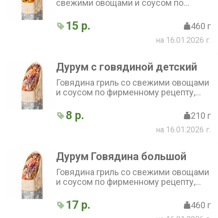
свежими овощами и соусом по
фирменному рецепту, завернутое в
тонкий бездрожжевой лаваш
15 р.
460 г
на 16.01.2026 г.
Дурум с говядиной детский
Говядина гриль со свежими овощами
и соусом по фирменному рецепту,
завернутая в тонкий бездрожжевой
лаваш
8 р.
210 г
на 16.01.2026 г.
Дурум Говядина большой
Говядина гриль со свежими овощами
и соусом по фирменному рецепту,
завернутая в тонкий бездрожжевой
лаваш
17 р.
460 г