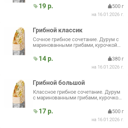
сыра фета, свежего огурца, перца,
19 р.
500 г
маслин, капусты и лука
на 16.01.2026 г.
Грибной классик
Сочное грибное сочетание. Дурум с
маринованными грибами, курочкой
гриль, грибным соусом, сыром,
капустой, свежим огурчиком и луком
14 р.
380 г
на 16.01.2026 г.
Грибной большой
Классное грибное сочетание. Дурум
с маринованными грибами, курочкой
гриль, грибным соусом, сыром,
капустой, свежим огурчиком и луком
17 р.
500 г
на 16.01.2026 г.