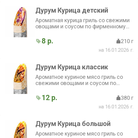
Дурум Курица детский
Ароматная курица гриль со свежими
овощами и соусом по фирменному
рецепту, завернутая в тонкий
бездрожжевой лаваш. Соус на выбор
8 р.
210 г
на 16.01.2026 г.
Дурум Курица классик
Ароматное куриное мясо гриль со
свежими овощами и соусом по
фирменному рецепту, завернутое в
тонкий бездрожжевой лаваш
12 р.
380 г
на 16.01.2026 г.
Дурум Курица большой
Ароматное куриное мясо гриль со