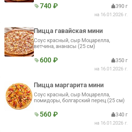
репчатый красный, помидор, зелень
740 ₽
390 г
(25 см)
на 16.01.2026 г.
Пицца гавайская мини
Соус красный, сыр Моцарелла,
ветчина, ананасы (25 см)
600 ₽
350 г
на 16.01.2026 г.
Пицца маргарита мини
Соус красный, сыр Моцарелла,
помидоры, болгарский перец (25 см)
560 ₽
340 г
на 16.01.2026 г.