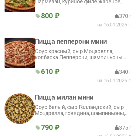
Пармезан, куриное филе жареное,
сухарики, помидоры Черри, лист
салата (25 см)
800 ₽
370 г
на 16.01.2026 г.
Пицца пепперони мини
Соус красный, сыр Моцарелла,
колбаска Пепперони, шампиньоны
(25 см)
610 ₽
340 г
на 16.01.2026 г.
Пицца милан мини
Соус белый, сыр Голландский, сыр
Моцарелла, говядина, шампиньоны,
кукуруза, маслины (25 см)
790 ₽
375 г