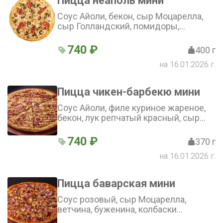
Пицца неаполь мини
Соус Айоли, бекон, сыр Моцарелла,
сыр Голландский, помидоры,
шампиньоны, зелень (25 см)
740 ₽
400 г
на 16.01.2026 г.
Пицца чикен-барбекю мини
Соус Айоли, филе куриное жареное,
бекон, лук репчатый красный, сыр
Моцарелла, соус Барбекю (25 см)
740 ₽
370 г
на 16.01.2026 г.
Пицца баварская мини
Соус розовый, сыр Моцарелла,
ветчина, буженина, колбаски
полукопченые, шампиньоны, лук