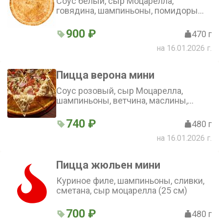
Соус белый, сыр Моцарелла,
говядина, шампиньоны, помидоры
(25 см)
900 ₽
470 г
на 16.01.2026 г.
Пицца верона мини
Соус розовый, сыр Моцарелла,
шампиньоны, ветчина, маслины,
колбаски полукопченые, помидор,
огурец консервированный (25 см)
740 ₽
480 г
на 16.01.2026 г.
Пицца жюльен мини
Куриное филе, шампиньоны, сливки,
сметана, сыр моцарелла (25 см)
700 ₽
480 г