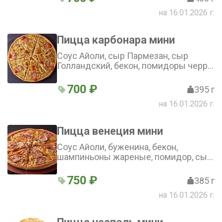
на 16.01.2026 г.
Пицца карбонара мини
Соус Айоли, сыр Пармезан, сыр
Голландский, бекон, помидоры черри,
сыр Моцарелла, орегано (25 см)
700 ₽
395 г
на 16.01.2026 г.
Пицца венеция мини
Соус Айоли, буженина, бекон,
шампиньоны жареные, помидор, сыр
Моцарелла, сыр Голландский,
орегано (25 см)
750 ₽
385 г
на 16.01.2026 г.