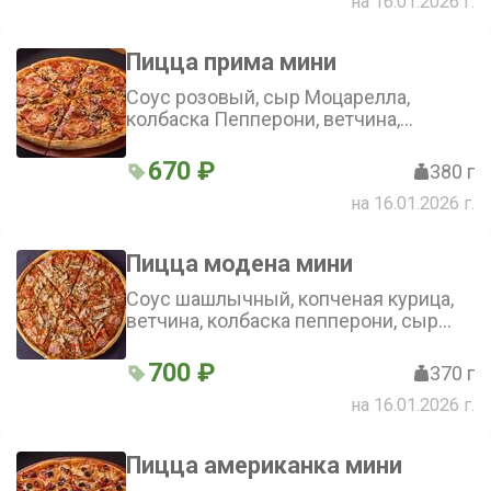
на 16.01.2026 г.
Пицца прима мини
Соус розовый, сыр Моцарелла,
колбаска Пепперони, ветчина,
шампиньоны, помидоры (25 см)
670 ₽
380 г
на 16.01.2026 г.
Пицца модена мини
Соус шашлычный, копченая курица,
ветчина, колбаска пепперони, сыр
Моцарелла, соус острый чили, зелень
(25 см)
700 ₽
370 г
на 16.01.2026 г.
Пицца американка мини