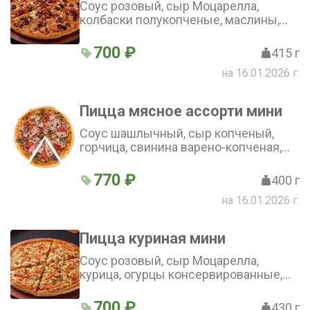
Соус розовый, сыр Моцарелла,
колбаски полукопченые, маслины,
помидоры, болгарский перец ( 25см)
700 ₽
415 г
на 16.01.2026 г.
Пицца мясное ассорти мини
Соус шашлычный, сыр копченый,
горчица, свинина варено-копченая,
язык говяжий отварной, буженина,
бекон, сыр Моцарелла, помидор,
770 ₽
400 г
зелень (25 см)
на 16.01.2026 г.
Пицца куриная мини
Соус розовый, сыр Моцарелла,
курица, огурцы консервированные,
помидоры (25 см)
700 ₽
430 г