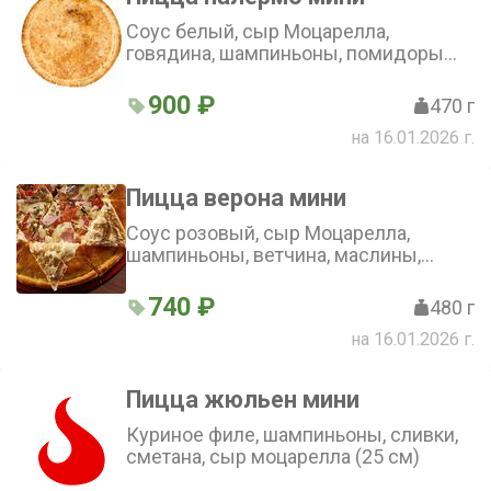
Соус белый, сыр Моцарелла,
говядина, шампиньоны, помидоры
(25 см)
900 ₽
470 г
на 16.01.2026 г.
Пицца верона мини
Соус розовый, сыр Моцарелла,
шампиньоны, ветчина, маслины,
колбаски полукопченые, помидор,
огурец консервированный (25 см)
740 ₽
480 г
на 16.01.2026 г.
Пицца жюльен мини
Куриное филе, шампиньоны, сливки,
сметана, сыр моцарелла (25 см)