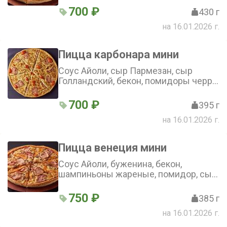
700 ₽
430 г
на 16.01.2026 г.
Пицца карбонара мини
Соус Айоли, сыр Пармезан, сыр
Голландский, бекон, помидоры черри,
сыр Моцарелла, орегано (25 см)
700 ₽
395 г
на 16.01.2026 г.
Пицца венеция мини
Соус Айоли, буженина, бекон,
шампиньоны жареные, помидор, сыр
Моцарелла, сыр Голландский,
орегано (25 см)
750 ₽
385 г
на 16.01.2026 г.