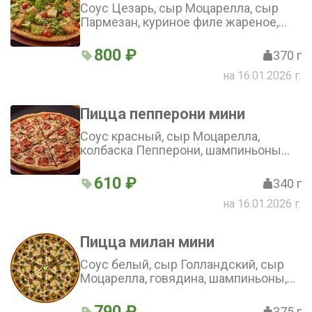
Соус Цезарь, сыр Моцарелла, сыр
Пармезан, куриное филе жареное,
сухарики, помидоры Черри, лист
салата (25 см)
800 ₽
370 г
на 16.01.2026 г.
Пицца пепперони мини
Соус красный, сыр Моцарелла,
колбаска Пепперони, шампиньоны
(25 см)
610 ₽
340 г
на 16.01.2026 г.
Пицца милан мини
Соус белый, сыр Голландский, сыр
Моцарелла, говядина, шампиньоны,
кукуруза, маслины (25 см)
790 ₽
375 г