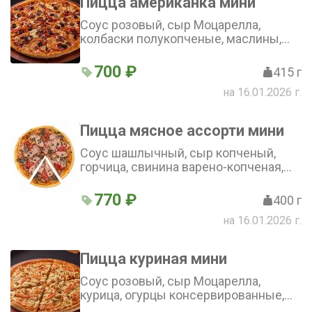
Пицца американка мини
Соус розовый, сыр Моцарелла,
колбаски полукопченые, маслины,
помидоры, болгарский перец ( 25см)
700 ₽
415 г
на 16.01.2026 г.
Пицца мясное ассорти мини
Соус шашлычный, сыр копченый,
горчица, свинина варено-копченая,
язык говяжий отварной, буженина,
бекон, сыр Моцарелла, помидор,
770 ₽
400 г
зелень (25 см)
на 16.01.2026 г.
Пицца куриная мини
Соус розовый, сыр Моцарелла,
курица, огурцы консервированные,
помидоры (25 см)