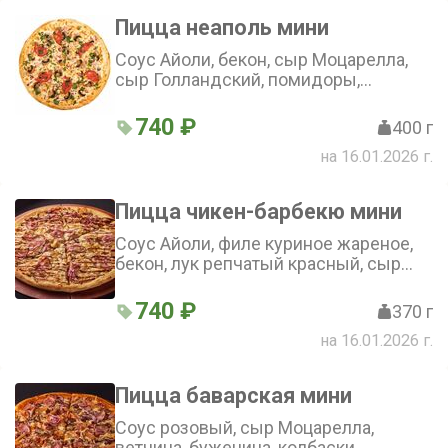
Пицца неаполь мини
Соус Айоли, бекон, сыр Моцарелла,
сыр Голландский, помидоры,
шампиньоны, зелень (25 см)
740 ₽
400 г
на 16.01.2026 г.
Пицца чикен-барбекю мини
Соус Айоли, филе куриное жареное,
бекон, лук репчатый красный, сыр
Моцарелла, соус Барбекю (25 см)
740 ₽
370 г
на 16.01.2026 г.
Пицца баварская мини
Соус розовый, сыр Моцарелла,
ветчина, буженина, колбаски