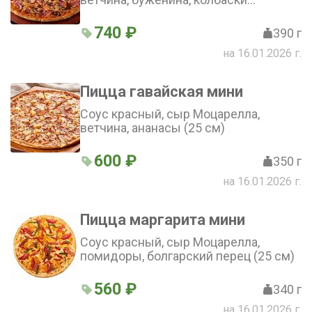
полукопченые, шампиньоны, лук
репчатый красный, помидор, зелень
740 ₽
390 г
(25 см)
на 16.01.2026 г.
Пицца гавайская мини
Соус красный, сыр Моцарелла,
ветчина, ананасы (25 см)
600 ₽
350 г
на 16.01.2026 г.
Пицца маргарита мини
Соус красный, сыр Моцарелла,
помидоры, болгарский перец (25 см)
560 ₽
340 г
на 16.01.2026 г.