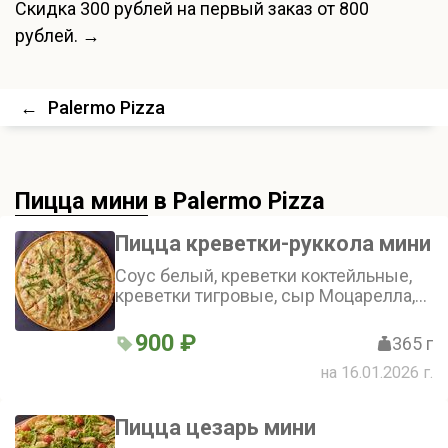
Скидка
300 рублей
на первый заказ от 800
рублей. →
←
Palermo Pizza
Пицца мини
в Palermo Pizza
Пицца креветки-руккола мини
Соус белый, креветки коктейльные,
креветки тигровые, сыр Моцарелла,
руккола, сыр Пармезан (25 см)
900 ₽
365 г
на 16.01.2026 г.
Пицца цезарь мини